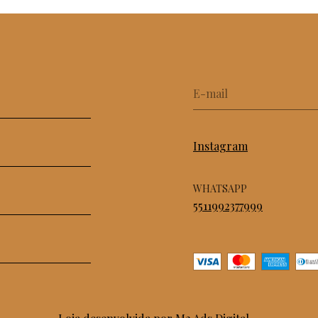
Instagram
WHATSAPP
5511992377999