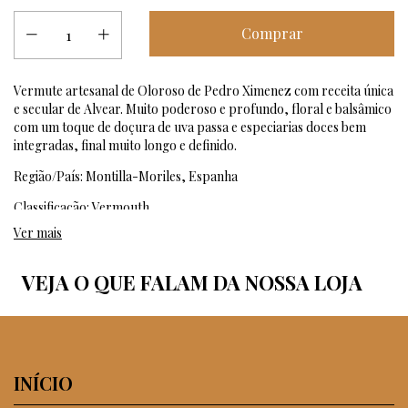
Vermute artesanal de Oloroso de Pedro Ximenez com receita única
e secular de Alvear. Muito poderoso e profundo, floral e balsâmico
com um toque de doçura de uva passa e especiarias doces bem
integradas, final muito longo e definido.
Região/País: Montilla-Moriles, Espanha
Classificação: Vermouth
Ver mais
Casta: 100% Pedro Ximénez
Tipo: Fortificado
VEJA O QUE FALAM DA NOSSA LOJA
Produtor: Bodegas Alvear
Enólogo: Bernardo Lucena Velasco
Viticultura: Convencional
INÍCIO
Volume: 750ml