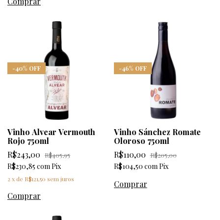
-
40
%
OFF
-
46
%
OFF
Vinho Alvear Vermouth
Vinho Sánchez Romate
Rojo 750ml
Oloroso 750ml
R$243,00
R$110,00
R$405,95
R$205,00
R$230,85
com
Pix
R$104,50
com
Pix
2
x
de
R$121,50
sem juros