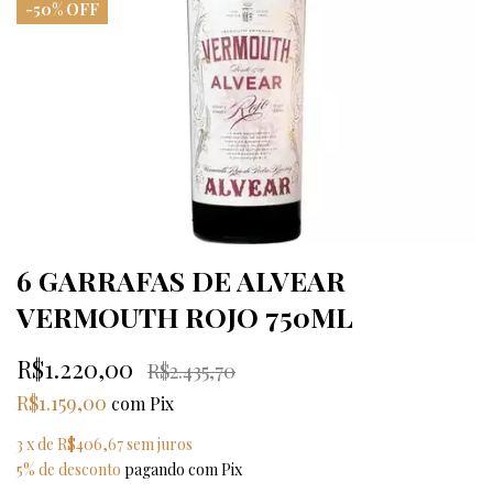
-
50
%
OFF
6 GARRAFAS DE ALVEAR
VERMOUTH ROJO 750ML
R$1.220,00
R$2.435,70
R$1.159,00
com
Pix
3
x de
R$406,67
sem juros
5% de desconto
pagando com Pix