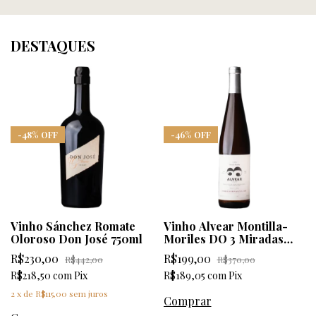
DESTAQUES
-
48
%
OFF
-
46
%
OFF
Vinho Sánchez Romate
Vinho Alvear Montilla-
Oloroso Don José 750ml
Moriles DO 3 Miradas
Benavente 2020 750ml
R$230,00
R$199,00
R$442,00
R$370,00
R$218,50
com
Pix
R$189,05
com
Pix
2
x
de
R$115,00
sem juros