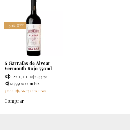
-
50
%
OFF
6 Garrafas de Alvear
Vermouth Rojo 750ml
R$1.220,00
R$2.435,70
R$1.159,00
com
Pix
3
x
de
R$406,67
sem juros